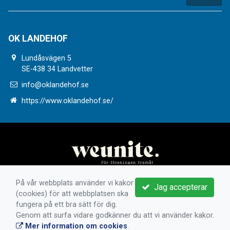
OK LANDEHOF
Lundåsvägen 5
SE-438 34 Landvetter
info@oklandehof.se
https://www.oklandehof.se/
På vår webbplats använder vi kakor
Jag accepterar
(cookies) för att webbplatsen ska
fungera på ett bra sätt för dig.
Genom att surfa vidare godkänner du att vi använder kakor.
Mer information om cookies
.