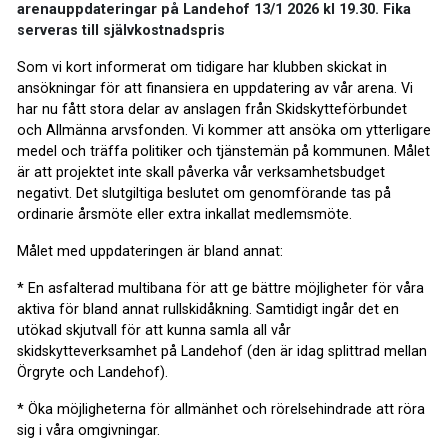
arenauppdateringar på Landehof 13/1 2026 kl 19.30. Fika
serveras till självkostnadspris
Som vi kort informerat om tidigare har klubben skickat in
ansökningar för att finansiera en uppdatering av vår arena. Vi
har nu fått stora delar av anslagen från Skidskytteförbundet
och Allmänna arvsfonden. Vi kommer att ansöka om ytterligare
medel och träffa politiker och tjänstemän på kommunen. Målet
är att projektet inte skall påverka vår verksamhetsbudget
negativt. Det slutgiltiga beslutet om genomförande tas på
ordinarie årsmöte eller extra inkallat medlemsmöte.
Målet med uppdateringen är bland annat:
* En asfalterad multibana för att ge bättre möjligheter för våra
aktiva för bland annat rullskidåkning. Samtidigt ingår det en
utökad skjutvall för att kunna samla all vår
skidskytteverksamhet på Landehof (den är idag splittrad mellan
Örgryte och Landehof).
* Öka möjligheterna för allmänhet och rörelsehindrade att röra
sig i våra omgivningar.