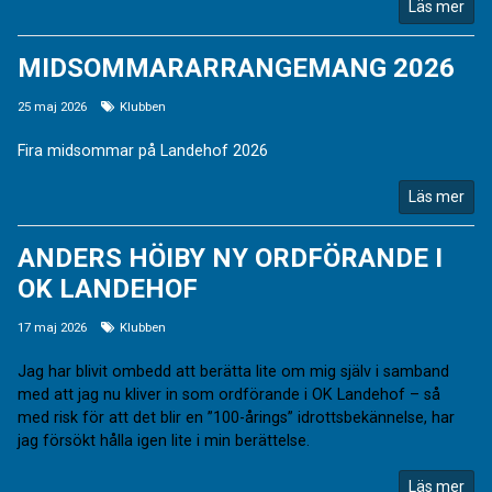
Läs mer
MIDSOMMARARRANGEMANG 2026
25 maj 2026
Klubben
Fira midsommar på Landehof 2026
Läs mer
ANDERS HÖIBY NY ORDFÖRANDE I
OK LANDEHOF
17 maj 2026
Klubben
Jag har blivit ombedd att berätta lite om mig själv i samband
med att jag nu kliver in som ordförande i OK Landehof – så
med risk för att det blir en ”100-årings” idrottsbekännelse, har
jag försökt hålla igen lite i min berättelse.
Läs mer