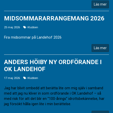
Läs mer
MIDSOMMARARRANGEMANG 2026
25 maj 2026
Klubben
Fira midsommar på Landehof 2026
Läs mer
ANDERS HÖIBY NY ORDFÖRANDE I
OK LANDEHOF
17 maj 2026
Klubben
Jag har blivit ombedd att berätta lite om mig själv i samband
med att jag nu kliver in som ordförande i OK Landehof – så
med risk för att det blir en ”100-årings” idrottsbekännelse, har
jag försökt hålla igen lite i min berättelse.