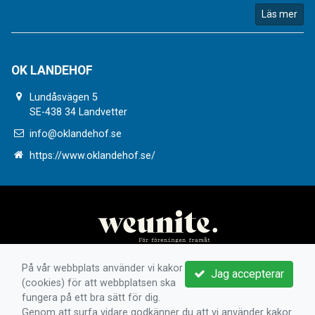
Läs mer
OK LANDEHOF
Lundåsvägen 5
SE-438 34 Landvetter
info@oklandehof.se
https://www.oklandehof.se/
På vår webbplats använder vi kakor
Jag accepterar
(cookies) för att webbplatsen ska
fungera på ett bra sätt för dig.
Genom att surfa vidare godkänner du att vi använder kakor.