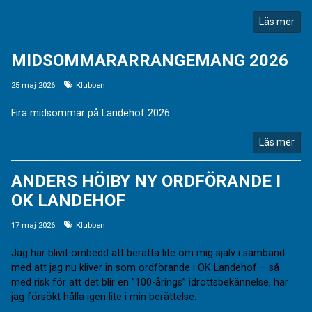
Läs mer
MIDSOMMARARRANGEMANG 2026
25 maj 2026
Klubben
Fira midsommar på Landehof 2026
Läs mer
ANDERS HÖIBY NY ORDFÖRANDE I
OK LANDEHOF
17 maj 2026
Klubben
Jag har blivit ombedd att berätta lite om mig själv i samband
med att jag nu kliver in som ordförande i OK Landehof – så
med risk för att det blir en ”100-årings” idrottsbekännelse, har
jag försökt hålla igen lite i min berättelse.