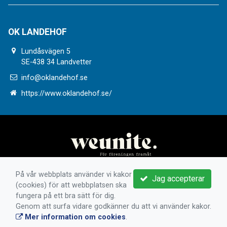
OK LANDEHOF
Lundåsvägen 5
SE-438 34 Landvetter
info@oklandehof.se
https://www.oklandehof.se/
På vår webbplats använder vi kakor
Jag accepterar
(cookies) för att webbplatsen ska
fungera på ett bra sätt för dig.
Genom att surfa vidare godkänner du att vi använder kakor.
Mer information om cookies
.