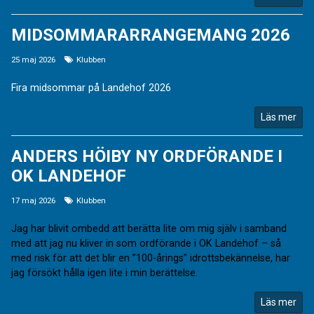
MIDSOMMARARRANGEMANG 2026
25 maj 2026
Klubben
Fira midsommar på Landehof 2026
Läs mer
ANDERS HÖIBY NY ORDFÖRANDE I
OK LANDEHOF
17 maj 2026
Klubben
Jag har blivit ombedd att berätta lite om mig själv i samband
med att jag nu kliver in som ordförande i OK Landehof – så
med risk för att det blir en ”100-årings” idrottsbekännelse, har
jag försökt hålla igen lite i min berättelse.
Läs mer