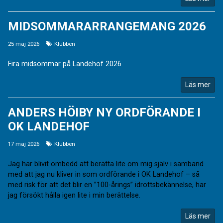
MIDSOMMARARRANGEMANG 2026
25 maj 2026
Klubben
Fira midsommar på Landehof 2026
Läs mer
ANDERS HÖIBY NY ORDFÖRANDE I
OK LANDEHOF
17 maj 2026
Klubben
Jag har blivit ombedd att berätta lite om mig själv i samband
med att jag nu kliver in som ordförande i OK Landehof – så
med risk för att det blir en ”100-årings” idrottsbekännelse, har
jag försökt hålla igen lite i min berättelse.
Läs mer