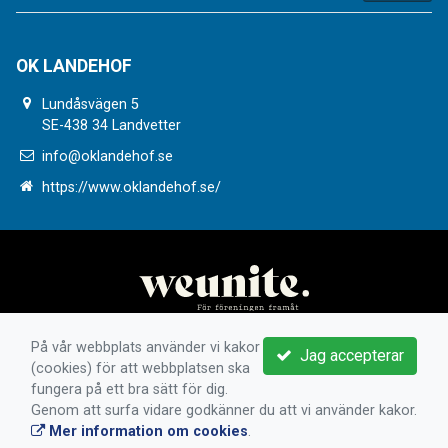
OK LANDEHOF
Lundåsvägen 5
SE-438 34 Landvetter
info@oklandehof.se
https://www.oklandehof.se/
På vår webbplats använder vi kakor
Jag accepterar
(cookies) för att webbplatsen ska
fungera på ett bra sätt för dig.
Genom att surfa vidare godkänner du att vi använder kakor.
Mer information om cookies
.