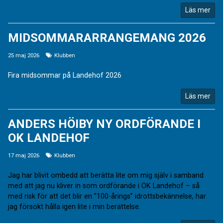
Läs mer
MIDSOMMARARRANGEMANG 2026
25 maj 2026
Klubben
Fira midsommar på Landehof 2026
Läs mer
ANDERS HÖIBY NY ORDFÖRANDE I
OK LANDEHOF
17 maj 2026
Klubben
Jag har blivit ombedd att berätta lite om mig själv i samband
med att jag nu kliver in som ordförande i OK Landehof – så
med risk för att det blir en ”100-årings” idrottsbekännelse, har
jag försökt hålla igen lite i min berättelse.