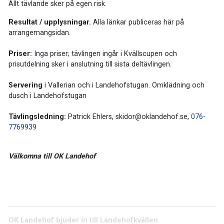
Allt tävlande sker på egen risk.
Resultat / upplysningar.
Alla länkar publiceras här på
arrangemangsidan.
Priser:
Inga priser; tävlingen ingår i Kvällscupen och
prisutdelning sker i anslutning till sista deltävlingen.
Servering
i Vallerian och i Landehofstugan. Omklädning och
dusch i Landehofstugan
Tävlingsledning:
Patrick Ehlers, skidor@oklandehof.se,
076-
7769939
Välkomna till OK Landehof
OK Landehof bjuder in till Landehofkvällen