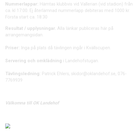
Nummerlappar:
Hämtas klubbvis vid Vallerian (vid stadion) från
ca. kl 17:00. Ej återlämnad nummerlapp debiteras med 1000 kr.
Första start ca. 18:30
Resultat / upplysningar.
Alla länkar publiceras här på
arrangemangsidan.
Priser:
Inga på plats då tävlingen ingår i Kvällscupen.
Servering och omklädning
i Landehofstugan.
Tävlingsledning:
Patrick Ehlers, skidor@oklandehof.se,
076-
7769939
Välkomna till OK Landehof