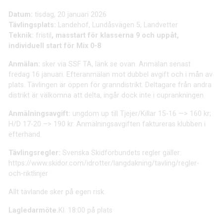
Datum:
tisdag, 20 januari 2026
Tävlingsplats:
Landehof, Lundåsvägen 5, Landvetter
Teknik:
fristil
, masstart för klasserna 9 och uppåt,
individuell start för Mix 0-8
Anmälan:
sker via SSF TA, länk se ovan. Anmälan senast
fredag 16 januari. Efteranmälan mot dubbel avgift och i mån av
plats. Tävlingen är öppen för granndistrikt. Deltagare från andra
distrikt är välkomna att delta, ingår dock inte i cuprankningen.
Anmälningsavgift:
ungdom up till Tjejer/Killar 15-16 —> 160 kr;
H/D 17-20 –> 190 kr. Anmälningsavgiften faktureras klubben i
efterhand.
Tävlingsregler:
Svenska Skidförbundets regler gäller:
https://www.skidor.com/idrotter/langdakning/tavling/regler-
och-riktlinjer
Allt tävlande sker på egen risk.
Lagledarmöte.
Kl. 18:00 på plats