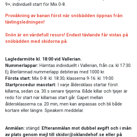
9+; individuell start för Mix 0-8.
Provåkning av banan först när snöbädden öppnas från
tävlingsledningen!
Snön är en värdefull resurs! Endast tävlande får vistas på
snöbädden med skidorna på.
Lagledarmöte kl. 18:00 vid Vallerian.
Nummerlappar:
Hämtas individuellt i Vallerian, från ca. kl 17:30.
Ej återlämnad nummerlapp debiteras med 1000 kr.
Första start:
Mix 0-8: kl. 18:30; klasserna 9-16: kl. 19:00
Startprocedur masstart:
I varje åldersklass startar först
killarna, sedan ca. 30 s senare tjejerna. Både killar och tjejer är
redo för start när killarnas start går. Gapet mellan
åldersklasserna ca. 20 min, men kan anpassas och bli både
kortare eller längre. Speakern meddelar.
Anmälan:
stängd.
Efteranmälan mot dubbel avgift och i mån
av plats genom mejl till skidor@oklandehof.se eller på