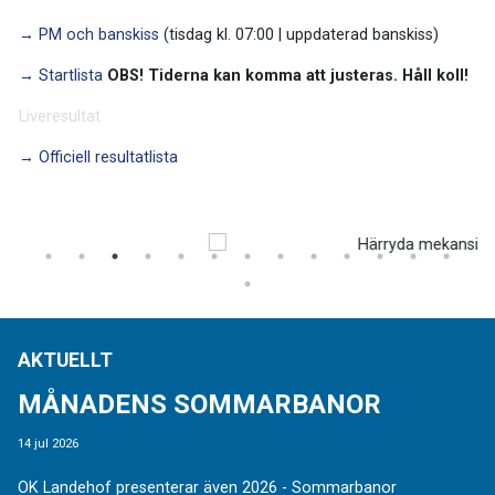
→ PM och banskiss
(tisdag kl. 07:00 | uppdaterad banskiss)
→ Startlista
OBS! Tiderna kan komma att justeras. Håll koll!
Liveresultat
→ Officiell resultatlista
AKTUELLT
MÅNADENS SOMMARBANOR
14 jul 2026
OK Landehof presenterar även 2026 - Sommarbanor