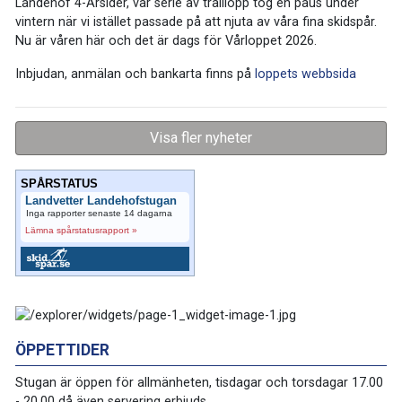
Landehof 4-Årsider, vår serie av traillopp tog en paus under
vintern när vi istället passade på att njuta av våra fina skidspår.
Nu är våren här och det är dags för Vårloppet 2026.
Inbjudan, anmälan och bankarta finns på
loppets webbsida
Visa fler nyheter
SPÅRSTATUS
Landvetter Landehofstugan
Inga rapporter senaste 14 dagarna
Lämna spårstatusrapport »
ÖPPETTIDER
Stugan är öppen för allmänheten, tisdagar och torsdagar 17.00
- 20.00 då även servering erbjuds.