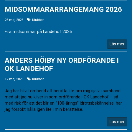
MIDSOMMARARRANGEMANG 2026
25 maj 2026
Klubben
Fira midsommar på Landehof 2026
Läs mer
ANDERS HÖIBY NY ORDFÖRANDE I
OK LANDEHOF
17 maj 2026
Klubben
Jag har blivit ombedd att berätta lite om mig själv i samband
med att jag nu kliver in som ordförande i OK Landehof – så
med risk för att det blir en ”100-årings” idrottsbekännelse, har
jag försökt hålla igen lite i min berättelse.
Läs mer