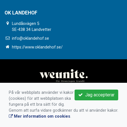
OK LANDEHOF
Lundåsvägen 5
SE-438 34 Landvetter
info@oklandehof.se
https://www.oklandehof.se/
På vår webbplats använder vi kakor
Jag accepterar
(cookies) för att webbplatsen ska
fungera på ett bra sätt för dig.
Genom att surfa vidare godkänner du att vi använder kakor.
Mer information om cookies
.