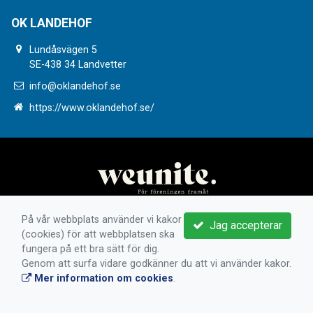
OK LANDEHOF
Lundåsvägen 5
SE-438 34 Landvetter
info@oklandehof.se
https://www.oklandehof.se/
På vår webbplats använder vi kakor
Jag accepterar
(cookies) för att webbplatsen ska
fungera på ett bra sätt för dig.
Genom att surfa vidare godkänner du att vi använder kakor.
Mer information om cookies
.