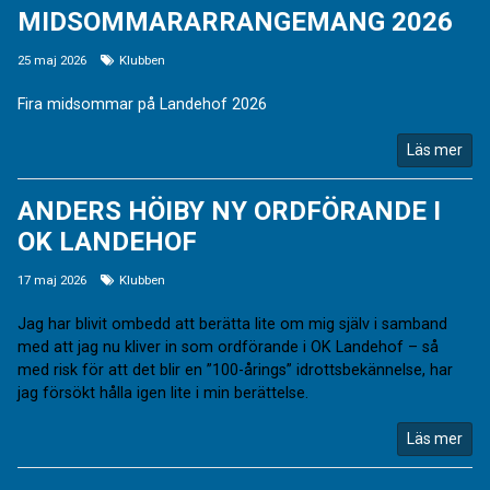
MIDSOMMARARRANGEMANG 2026
25 maj 2026
Klubben
Fira midsommar på Landehof 2026
Läs mer
ANDERS HÖIBY NY ORDFÖRANDE I
OK LANDEHOF
17 maj 2026
Klubben
Jag har blivit ombedd att berätta lite om mig själv i samband
med att jag nu kliver in som ordförande i OK Landehof – så
med risk för att det blir en ”100-årings” idrottsbekännelse, har
jag försökt hålla igen lite i min berättelse.
Läs mer