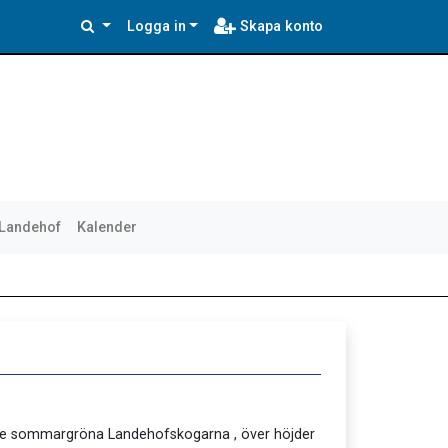
Logga in
Skapa konto
 Landehof
Kalender
de sommargröna Landehofskogarna , över höjder