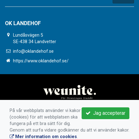
OK LANDEHOF
Lundåsvägen 5
SE-438 34 Landvetter
info@oklandehof.se
https://www.oklandehof.se/
På vår webbplats använder vi kakor
Jag accepterar
(cookies) för att webbplatsen ska
fungera på ett bra sätt för dig.
Genom att surfa vidare godkänner du att vi använder kakor.
Mer information om cookies
.