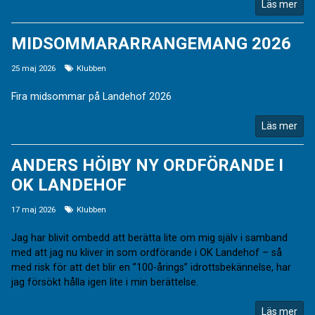
Läs mer
MIDSOMMARARRANGEMANG 2026
25 maj 2026
Klubben
Fira midsommar på Landehof 2026
Läs mer
ANDERS HÖIBY NY ORDFÖRANDE I
OK LANDEHOF
17 maj 2026
Klubben
Jag har blivit ombedd att berätta lite om mig själv i samband
med att jag nu kliver in som ordförande i OK Landehof – så
med risk för att det blir en ”100-årings” idrottsbekännelse, har
jag försökt hålla igen lite i min berättelse.
Läs mer