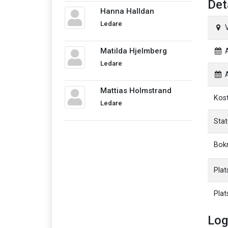
Det
Hanna Halldan
Ledare
V
Matilda Hjelmberg
A
Ledare
A
Mattias Holmstrand
Kos
Ledare
Stat
Bok
Plat
Plat
Log