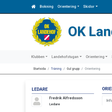
Bokning
Orientering
Skidor
OK Lan
Klubben
Landehofstugan
Orientering
Startsida
Träning
Gul grupp
Orientering
ORI
LEDARE
Fredrik Alfredsson
Inf
Ledare