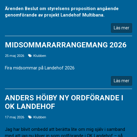
Ärenden Beslut om styrelsens proposition angående
genomförande av projekt Landehof Multibana.
Läs mer
MIDSOMMARARRANGEMANG 2026
25 maj 2026
Klubben
Fira midsommar på Landehof 2026
Läs mer
ANDERS HÖIBY NY ORDFÖRANDE I
OK LANDEHOF
17 maj 2026
Klubben
Jag har blivit ombedd att berätta lite om mig själv i samband
med att jag nu kliver in som ordförande i OK Landehof – så